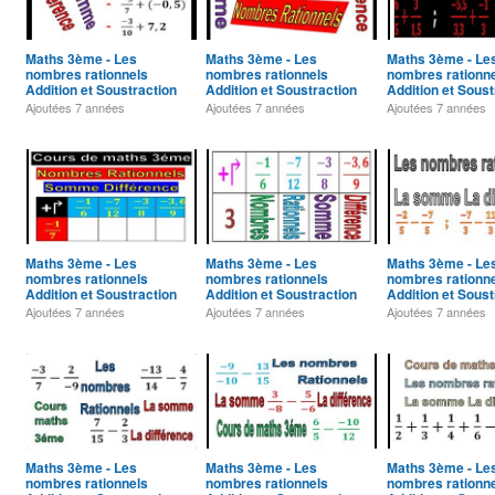
Maths 3ème - Les
Maths 3ème - Les
Maths 3ème - Le
nombres rationnels
nombres rationnels
nombres rationn
Addition et Soustraction
Addition et Soustraction
Addition et Soust
Exercice 28
Exercice 27
Exercice 26
Ajoutées
7 années
Ajoutées
7 années
Ajoutées
7 années
Maths 3ème - Les
Maths 3ème - Les
Maths 3ème - Le
nombres rationnels
nombres rationnels
nombres rationn
Addition et Soustraction
Addition et Soustraction
Addition et Soust
Exercice 24
Exercice 23
Exercice 22
Ajoutées
7 années
Ajoutées
7 années
Ajoutées
7 années
Maths 3ème - Les
Maths 3ème - Les
Maths 3ème - Le
nombres rationnels
nombres rationnels
nombres rationn