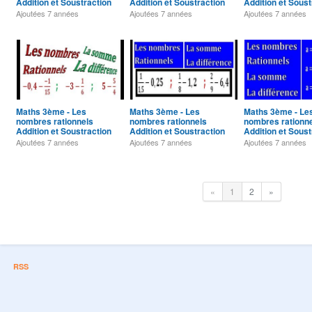
Addition et Soustraction
Addition et Soustraction
Addition et Soust
Exercice 20
Exercice 19
Exercice 18
Ajoutées
7 années
Ajoutées
7 années
Ajoutées
7 années
Maths 3ème - Les
Maths 3ème - Les
Maths 3ème - Le
nombres rationnels
nombres rationnels
nombres rationn
Addition et Soustraction
Addition et Soustraction
Addition et Soust
Exercice 16
Exercice 15
Exercice 14
Ajoutées
7 années
Ajoutées
7 années
Ajoutées
7 années
«
1
2
»
RSS