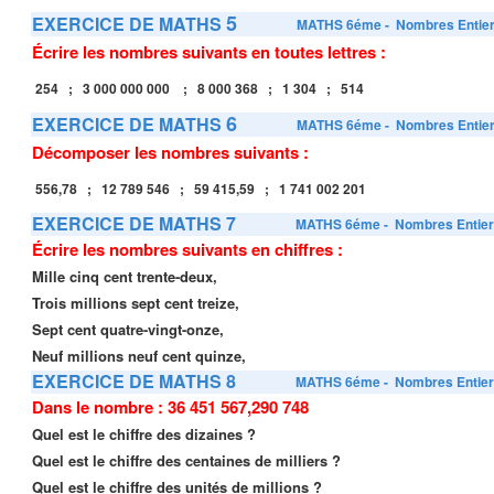
5
EXERCICE DE MATHS
MATHS 6éme
- Nombres Entie
Écrire les nombres suivants en toutes lettres :
254 ; 3 000 000 000 ; 8 000 368 ; 1 304 ; 514
6
EXERCICE DE MATHS
MATHS 6éme
- Nombres Entie
Décomposer les nombres suivants :
556,78 ; 12 789 546 ; 59 415,59 ; 1 741 002 201
EXERCICE DE MATHS 7
MATHS 6éme
- Nombres Entie
Écrire les nombres suivants en chiffres
:
Mille cinq cent trente-deux,
Trois millions sept cent treize,
Sept cent quatre-vingt-onze,
Neuf millions neuf cent quinze,
EXERCICE DE MATHS 8
MATHS 6éme
- Nombres Entie
Dans le nombre
:
36 451 567,290
748
Quel est le chiffre des dizaines ?
Quel est le chiffre des centaines de milliers ?
Quel est le chiffre des unités de millions ?