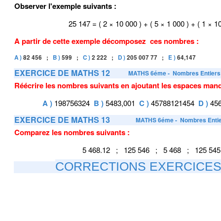
Observer l'exemple suivants :
25 147 = ( 2 × 10 000 ) +
( 5 × 1 000 )
+
( 1 × 1
A partir de cette exemple décomposez ces nombres :
A )
82 456 ;
B )
599 ;
C )
2 222 ;
D )
205 007 77 ;
E )
64,147
EXERCICE DE MATHS 12
MATHS 6éme
- Nombres Entier
Réécrire les nombres suivants en ajoutant les espaces man
A )
198756324
B )
5483,001
C )
45788121454
D )
45
EXERCICE DE MATHS 13
MATHS 6éme
- Nombres Enti
Comparez les nombres suivants :
5 468.12 ; 125 546 ; 5 468 ; 125 545
CORRECTIONS EXERCICES