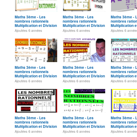
Maths 3ème - Les
Maths 3ème - Les
Maths 3ème - 
nombres rationnels
nombres rationnels
nombres ratio
Multiplication et Division
Multiplication et Division
Multiplication e
Exercice 27
Exercice 26
Exercice 25
Ajoutées
6 années
Ajoutées
6 années
Ajoutées
6 année
Maths 3ème - Les
Maths 3ème - Les
Maths 3ème - 
nombres rationnels
nombres rationnels
nombres ratio
Multiplication et Division
Multiplication et Division
Multiplication e
Exercice 21
Exercice 20
Exercice 19
Ajoutées
6 années
Ajoutées
6 années
Ajoutées
6 année
Maths 3ème - Les
Maths 3ème - Les
Maths 3ème - 
nombres rationnels
nombres rationnels
nombres ratio
Multiplication et Division
Multiplication et Division
Multiplication e
Exercice 15
Exercice 14
Exercice 13
Ajoutées
6 années
Ajoutées
6 années
Ajoutées
6 année