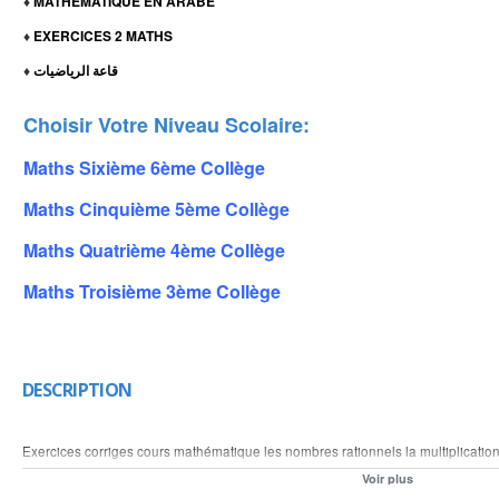
MATHEMATIQUE EN ARABE
♦
EXERCICES 2 MATHS
♦
قاعة الرياضيات
♦
Choisir Votre Niveau Scolaire:
Maths Sixième 6ème Collège
Maths Cinquième 5ème Collège
Maths Quatrième 4ème Collège
Maths Troisième 3ème Collège
DESCRIPTION
Exercices corriges cours mathématique les nombres rationnels la multiplication
produit et le quotient des nombres rationnels calcul la multiplication de plusieu
Voir plus
multiplication et la division des nombre en écriture fractionnaire calcul la multip