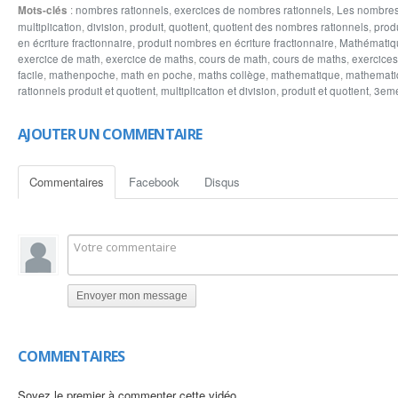
Mots-clés
:
nombres rationnels
,
exercices de nombres rationnels
,
Les nombres
en écriture décimaux les nombres rationnels inverses réduire et décomposer et 
multiplication
,
division
,
produit
,
quotient
,
quotient des nombres rationnels
,
prod
les quotients des nombres rationnels suivants
en écriture fractionnaire
,
produit nombres en écriture fractionnaire
,
Mathématiq
exercice de math
,
exercice de maths
,
cours de math
,
cours de maths
,
exercices
facile
,
mathenpoche
,
math en poche
,
maths collège
,
mathematique
,
mathemati
rationnels produit et quotient
,
multiplication et division
,
produit et quotient
,
3em
AJOUTER UN COMMENTAIRE
Commentaires
Facebook
Disqus
Envoyer mon message
COMMENTAIRES
Soyez le premier à commenter cette vidéo.