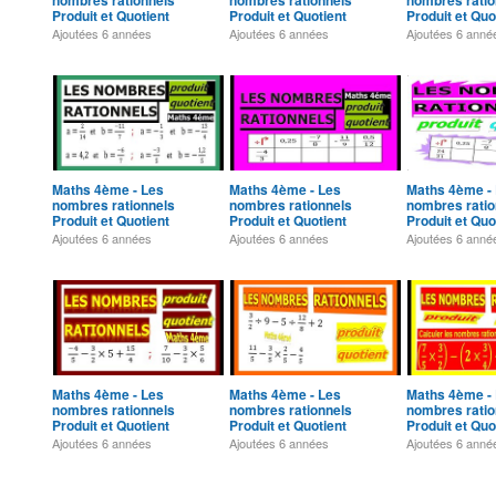
nombres rationnels
nombres rationnels
nombres ratio
Produit et Quotient
Produit et Quotient
Produit et Quo
Exercice 11
Exercice 12
Exercice 13
Ajoutées
6 années
Ajoutées
6 années
Ajoutées
6 anné
Maths 4ème - Les
Maths 4ème - Les
Maths 4ème -
nombres rationnels
nombres rationnels
nombres ratio
Produit et Quotient
Produit et Quotient
Produit et Quo
Exercice 16
Exercice 17
Exercice 18
Ajoutées
6 années
Ajoutées
6 années
Ajoutées
6 anné
Maths 4ème - Les
Maths 4ème - Les
Maths 4ème -
nombres rationnels
nombres rationnels
nombres ratio
Produit et Quotient
Produit et Quotient
Produit et Quo
Exercice 22
Exercice 23
Exercice 24
Ajoutées
6 années
Ajoutées
6 années
Ajoutées
6 anné