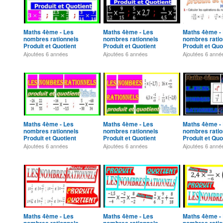
Maths 4ème - Les
Maths 4ème - Les
Maths 4ème -
nombres rationnels
nombres rationnels
nombres ratio
Produit et Quotient
Produit et Quotient
Produit et Quo
Exercice 1
Exercice 2
Exercice 3
Ajoutées
6 années
Ajoutées
6 années
Ajoutées
6 anné
Maths 4ème - Les
Maths 4ème - Les
Maths 4ème -
nombres rationnels
nombres rationnels
nombres ratio
Produit et Quotient
Produit et Quotient
Produit et Quo
Exercice 6
Exercice 7
Exercice 8
Ajoutées
6 années
Ajoutées
6 années
Ajoutées
6 anné
Maths 4ème - Les
Maths 4ème - Les
Maths 4ème -