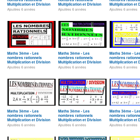
Multiplication et Division
Multiplication et Division
Multiplication et 
Exercice 19
Exercice 18
Exercice 17
Ajoutées
6 années
Ajoutées
6 années
Ajoutées
6 années
Maths 3ème - Les
Maths 3ème - Les
Maths 3ème - Le
nombres rationnels
nombres rationnels
nombres rationn
Multiplication et Division
Multiplication et Division
Multiplication et 
Exercice 15
Exercice 14
Exercice 13
Ajoutées
6 années
Ajoutées
6 années
Ajoutées
6 années
Maths 3ème - Les
Maths 3ème - Les
Maths 3ème - Le
nombres rationnels
nombres rationnels
nombres rationn
Multiplication et Division
Multiplication et Division
Multiplication et 
Exercice 11
Exercice 10
Exercice 9
Ajoutées
6 années
Ajoutées
6 années
Ajoutées
6 années