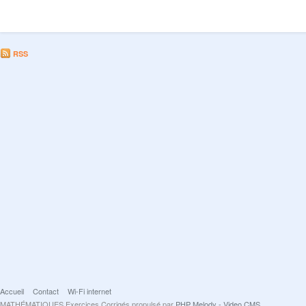
RSS
Accueil
Contact
Wi-Fi internet
MATHÉMATIQUES Exercices Corrigés propulsé par
PHP Melody - Video CMS
.