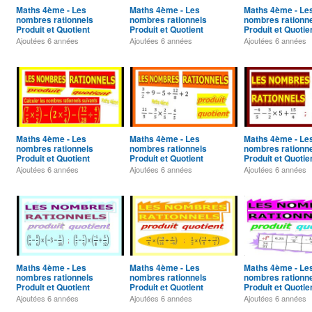
Maths 4ème - Les
Maths 4ème - Les
Maths 4ème - Le
nombres rationnels
nombres rationnels
nombres rationn
Produit et Quotient
Produit et Quotient
Produit et Quotie
Exercice 28
Exercice 27
Exercice 26
Ajoutées
6 années
Ajoutées
6 années
Ajoutées
6 années
Maths 4ème - Les
Maths 4ème - Les
Maths 4ème - Le
nombres rationnels
nombres rationnels
nombres rationn
Produit et Quotient
Produit et Quotient
Produit et Quotie
Exercice 24
Exercice 23
Exercice 22
Ajoutées
6 années
Ajoutées
6 années
Ajoutées
6 années
Maths 4ème - Les
Maths 4ème - Les
Maths 4ème - Le
nombres rationnels
nombres rationnels
nombres rationn
Produit et Quotient
Produit et Quotient
Produit et Quotie
Exercice 20
Exercice 19
Exercice 18
Ajoutées
6 années
Ajoutées
6 années
Ajoutées
6 années