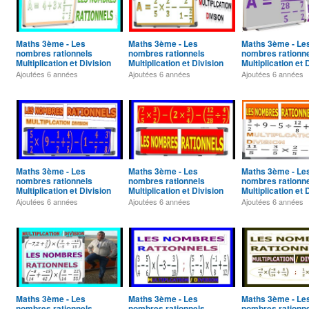
Maths 3ème - Les
Maths 3ème - Les
Maths 3ème - Le
nombres rationnels
nombres rationnels
nombres rationn
Multiplication et Division
Multiplication et Division
Multiplication et 
Exercice 27
Exercice 26
Exercice 25
Ajoutées
6 années
Ajoutées
6 années
Ajoutées
6 années
Maths 3ème - Les
Maths 3ème - Les
Maths 3ème - Le
nombres rationnels
nombres rationnels
nombres rationn
Multiplication et Division
Multiplication et Division
Multiplication et 
Exercice 23
Exercice 22
Exercice 21
Ajoutées
6 années
Ajoutées
6 années
Ajoutées
6 années
Maths 3ème - Les
Maths 3ème - Les
Maths 3ème - Le
nombres rationnels
nombres rationnels
nombres rationn