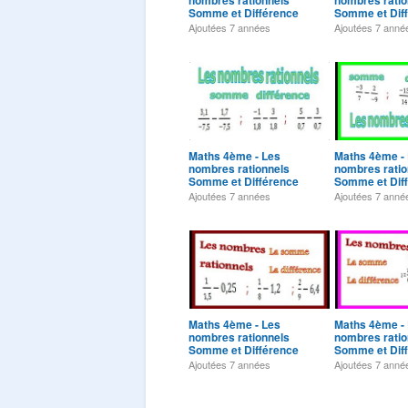
nombres rationnels
nombres ratio
Somme et Différence
Somme et Dif
Exercice 11
Exercice 12
Ajoutées
7 années
Ajoutées
7 anné
Maths 4ème - Les
Maths 4ème -
nombres rationnels
nombres ratio
Somme et Différence
Somme et Dif
Exercice 16
Exercice 17
Ajoutées
7 années
Ajoutées
7 anné
Maths 4ème - Les
Maths 4ème -
nombres rationnels
nombres ratio
Somme et Différence
Somme et Dif
Exercice 21
Exercice 22
Ajoutées
7 années
Ajoutées
7 anné