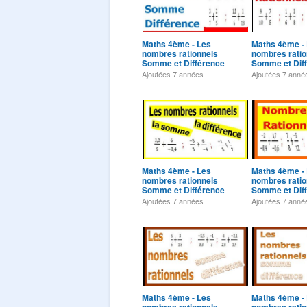
Maths 4ème - Les
Maths 4ème -
nombres rationnels
nombres ratio
Somme et Différence
Somme et Dif
Exercice 1
Exercice 2
Ajoutées
7 années
Ajoutées
7 anné
Maths 4ème - Les
Maths 4ème -
nombres rationnels
nombres ratio
Somme et Différence
Somme et Dif
Exercice 6
Exercice 7
Ajoutées
7 années
Ajoutées
7 anné
Maths 4ème - Les
Maths 4ème -