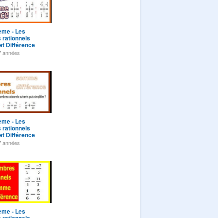
ème - Les
 rationnels
t Différence
 5
7 années
ème - Les
 rationnels
t Différence
e 10
7 années
ème - Les