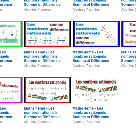
nnels
nombres rationnels
nombres rationnels
nombres
férence
Somme et Différence
Somme et Différence
Somme e
Exercice 13
Exercice 14
Exercic
es
Ajoutées
7 années
Ajoutées
7 années
Ajoutées
 Les
Maths 4ème - Les
Maths 4ème - Les
Maths 4
nnels
nombres rationnels
nombres rationnels
nombres
férence
Somme et Différence
Somme et Différence
Somme e
Exercice 18
Exercice 19
Exercic
es
Ajoutées
7 années
Ajoutées
7 années
Ajoutées
 Les
Maths 4ème - Les
Maths 4ème - Les
nnels
nombres rationnels
nombres rationnels
férence
Somme et Différence
Somme et Différence
Exercice 23
Exercice 24
es
Ajoutées
7 années
Ajoutées
7 années