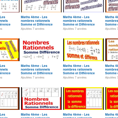
 Les
Maths 4ème - Les
Maths 4ème - Les
Maths 4
nnels
nombres rationnels
nombres rationnels
nombres
férence
Somme et Différence
Somme et Différence
Somme e
Exercice 3
Exercice 4
Exercice
es
Ajoutées
7 années
Ajoutées
7 années
Ajoutées
 Les
Maths 4ème - Les
Maths 4ème - Les
Maths 4
nnels
nombres rationnels
nombres rationnels
nombres
férence
Somme et Différence
Somme et Différence
Somme e
Exercice 8
Exercice 9
Exercic
es
Ajoutées
7 années
Ajoutées
7 années
Ajoutées
 Les
Maths 4ème - Les
Maths 4ème - Les
Maths 4