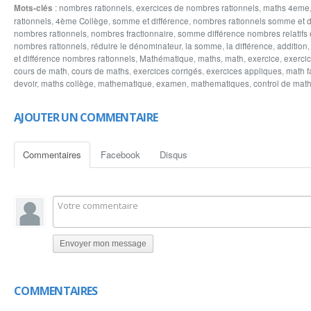
Mots-clés
:
nombres rationnels
,
exercices de nombres rationnels
,
maths 4eme
dénominateur des nombres rationnels Compléter le tableau suivant par des no
rationnels
,
4ème Collège
,
somme et différence
,
nombres rationnels somme et d
nombres rationnels
,
nombres fractionnaire
,
somme différence nombres relatifs e
nombres rationnels
,
réduire le dénominateur
,
la somme
,
la différence
,
addition
et différence nombres rationnels
,
Mathématique
,
maths
,
math
,
exercice
,
exerci
cours de math
,
cours de maths
,
exercices corrigés
,
exercices appliques
,
math f
devoir
,
maths collège
,
mathematique
,
examen
,
mathematiques
,
control de mat
AJOUTER UN COMMENTAIRE
Commentaires
Facebook
Disqus
Envoyer mon message
COMMENTAIRES