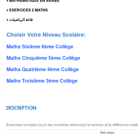
MATHEMATIQUE EN ARABE
♦
EXERCICES 2 MATHS
♦
قاعة الرياضيات
♦
Choisir Votre Niveau Scolaire:
Maths Sixième 6ème Collège
Maths Cinquième 5ème Collège
Maths Quatrième 4ème Collège
Maths Troisième 3ème Collège
DESCRIPTION
Exercices corriges cours les nombres rationnels la somme et la différence mat
de deux nombres rationnels calcul et simplifier plusieurs nombres rationnels ca
Voir plus
nombres fractionnaire calcul la somme et la différence des nombres relatifs en 