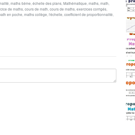
nalité
,
maths 5éme
,
échelle des plans
,
Mathématique
,
maths
,
math
,
éter les expressions suivantes les distances sur la carte est
rcice de maths
,
cours de math
,
cours de maths
,
exercices corrigés
,
tes web
ath en poche
,
maths collège
,
l'échelle
,
coefficient de proportionnalité
,