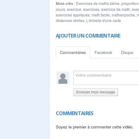
Mots-clés
:
Exercices de maths 5éme
,
proportion
représente un segment de 15 cm sur la carte compl
cours
,
exercice
,
exercices
,
exercice de math
,
exe
proportionnelle avec les distances réelles. nos si
exercices appliques
,
math facile
,
mathenpoche
,
m
www.lemathematique.com
distances réelles
,
L'échelle d'une carte
www.lesmathematique.com
www.arriyadiyat.com
AJOUTER UN COMMENTAIRE
Commentaires
Facebook
Disqus
Envoyer mon message
COMMENTAIRES
Soyez le premier à commenter cette vidéo.