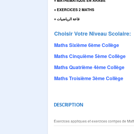
MATHEMATIQUE EN ARABE
♦
EXERCICES 2 MATHS
♦
قاعة الرياضيات
♦
Choisir Votre Niveau Scolaire:
Maths Sixième 6ème Collège
Maths Cinquième 5ème Collège
Maths Quatrième 4ème Collège
Maths Troisième 3ème Collège
DESCRIPTION
Exercices appliques et exercices corriges de Mat
représentées sur une carte sont proportionnelles a
proportionnalité. Si la longueur d’une route sur 