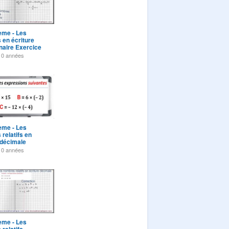
ème - Les
en écriture
naire Exercice
10 années
ème - Les
relatifs en
 décimale
 3
10 années
ème - Les