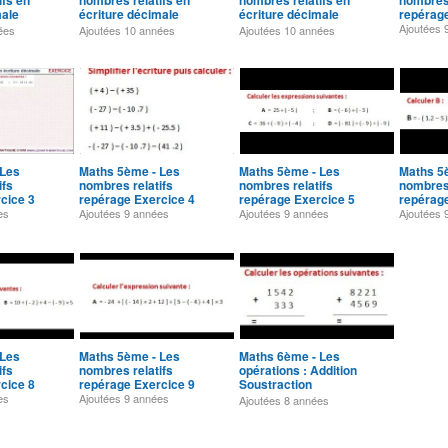
ifs en
nombres relatifs en
nombres relatifs en
nombres 
male
écriture décimale
écriture décimale
repérage
Exercice 6
Exercice 7
Ajoutées
ées
Ajoutées
10 années
Ajoutées
10 années
 Les
Maths 5ème - Les
Maths 5ème - Les
Maths 5
ifs
nombres relatifs
nombres relatifs
nombres 
cice 3
repérage Exercice 4
repérage Exercice 5
repérage
es
Ajoutées
9 années
Ajoutées
9 années
Ajoutées
 Les
Maths 5ème - Les
Maths 6ème - Les
ifs
nombres relatifs
opérations : Addition
cice 8
repérage Exercice 9
Soustraction
Multiplication Division
es
Ajoutées
9 années
Ajoutées
8 années
Exercice 1