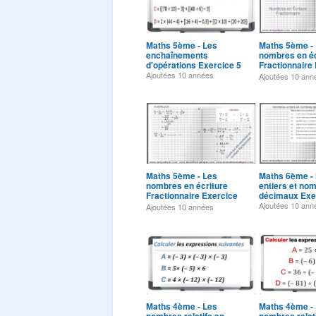
Maths 5ème - Les
Maths 5ème -
enchaînements
nombres en éc
d'opérations Exercice 5
Fractionnaire
5
Ajoutées
10 années
Ajoutées
10 ann
Maths 5ème - Les
Maths 6ème -
nombres en écriture
entiers et no
Fractionnaire Exercice
décimaux Exe
1
Ajoutées
10 ann
Ajoutées
10 années
Maths 4ème - Les
Maths 4ème -