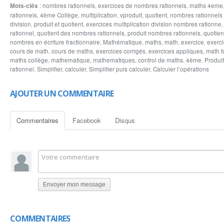
Mots-clés
:
nombres rationnels
,
exercices de nombres rationnels
,
maths 4eme
rationnels inverses réduire et simplifier le nombre rationnel Calculer l’opérations
rationnels
,
4ème Collège
,
multiplication
,
vproduit
,
quotient
,
nombres rationnels 
division
,
produit et quotient
,
exercices multiplication division nombres rationne
rationnel
,
quotient des nombres rationnels
,
produit nombres rationnels
,
quotien
nombres en écriture fractionnaire
,
Mathématique
,
maths
,
math
,
exercice
,
exerc
cours de math
,
cours de maths
,
exercices corrigés
,
exercices appliques
,
math f
maths collège
,
mathematique
,
mathematiques
,
control de maths
,
4ème
,
Produit
rationnel
,
Simplifier
,
calculer
,
Simplifier puis calculer
,
Calculer l’opérations
AJOUTER UN COMMENTAIRE
Commentaires
Facebook
Disqus
Envoyer mon message
COMMENTAIRES