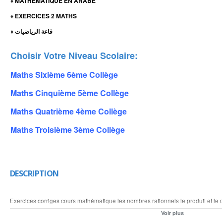
MATHEMATIQUE EN ARABE
♦
EXERCICES 2 MATHS
♦
قاعة الرياضيات
♦
Choisir Votre Niveau Scolaire:
Maths Sixième 6ème Collège
Maths Cinquième 5ème Collège
Maths Quatrième 4ème Collège
Maths Troisième 3ème Collège
DESCRIPTION
Exercices corriges cours mathématique les nombres rationnels le produit et le q
quotient des nombres rationnels calcul le produit de plusieurs nombres rationnel
Voir plus
nombre en écriture fractionnaire calcul le produit et le quotient des nombre rel