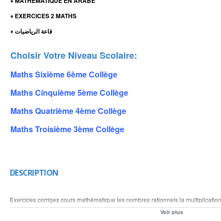
MATHEMATIQUE EN ARABE
♦
EXERCICES 2 MATHS
♦
قاعة الرياضيات
♦
Choisir Votre Niveau Scolaire:
Maths Sixième 6ème Collège
Maths Cinquième 5ème Collège
Maths Quatrième 4ème Collège
Maths Troisième 3ème Collège
DESCRIPTION
Exercices corriges cours mathématique les nombres rationnels la multiplication
produit et le quotient des nombres rationnels calcul la multiplication de plusieu
Voir plus
multiplication et la division des nombre en écriture fractionnaire calcul la multip