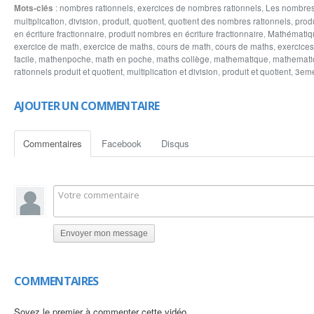
Mots-clés
:
nombres rationnels
,
exercices de nombres rationnels
,
Les nombres
en écriture décimaux les nombres rationnels inverses réduire et décomposer et s
multiplication
,
division
,
produit
,
quotient
,
quotient des nombres rationnels
,
prod
puis calculer la multiplication des nombres rationnels suivants
en écriture fractionnaire
,
produit nombres en écriture fractionnaire
,
Mathématiq
exercice de math
,
exercice de maths
,
cours de math
,
cours de maths
,
exercices
facile
,
mathenpoche
,
math en poche
,
maths collège
,
mathematique
,
mathemati
rationnels produit et quotient
,
multiplication et division
,
produit et quotient
,
3em
AJOUTER UN COMMENTAIRE
Commentaires
Facebook
Disqus
Envoyer mon message
COMMENTAIRES
Soyez le premier à commenter cette vidéo.