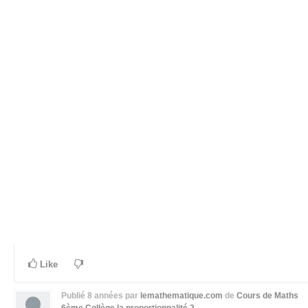
Like
Publié
8 années
par
lemathematique.com
de
Cours de Maths