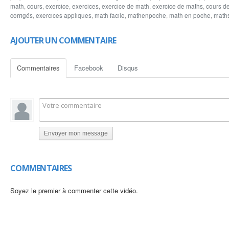
www.lesmathematique.com
math
,
cours
,
exercice
,
exercices
,
exercice de math
,
exercice de maths
,
cours d
www.arriyadiyat.com
corrigés
,
exercices appliques
,
math facile
,
mathenpoche
,
math en poche
,
maths
AJOUTER UN COMMENTAIRE
Commentaires
Facebook
Disqus
Envoyer mon message
COMMENTAIRES
Soyez le premier à commenter cette vidéo.