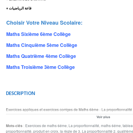
قاعة الرياضيات
♦
Choisir Votre Niveau Scolaire:
Maths Sixième 6ème Collège
Maths Cinquième 5ème Collège
Maths Quatrième 4ème Collège
Maths Troisième 3ème Collège
DESCRIPTION
Exercices appliques et exercices corriges de Maths 6ème - La proportionnalité 
quatrième proportionnelle le coefficient de proportionnalité la règle de trois le
Voir plus
un tableau de proportionnalité compléter les opérations suivantes. nos sites w
Mots-clés
:
Exercices de maths 6éme
,
La proportionnalité
,
maths 6éme
,
tablea
www.lemathematique.com
proportionnalité
,
produit en croix
,
la règle de 3
,
La proportionnalité 2
,
quatrième