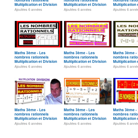
nombres rationnels
nombres rationnels
nombres ratio
Multiplication et Division
Multiplication et Division
Multiplication 
Exercice 10
Exercice 11
Exercice 12
Ajoutées
6 années
Ajoutées
6 années
Ajoutées
6 anné
Maths 3ème - Les
Maths 3ème - Les
Maths 3ème -
nombres rationnels
nombres rationnels
nombres ratio
Multiplication et Division
Multiplication et Division
Multiplication 
Exercice 15
Exercice 16
Exercice 17
Ajoutées
6 années
Ajoutées
6 années
Ajoutées
6 anné
Maths 3ème - Les
Maths 3ème - Les
Maths 3ème -
nombres rationnels
nombres rationnels
nombres ratio
Multiplication et Division
Multiplication et Division
Multiplication 
Exercice 20
Exercice 21
Exercice 22
Ajoutées
6 années
Ajoutées
6 années
Ajoutées
6 anné