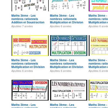
Maths 3ème - Les
Maths 3ème - Les
Maths 3ème -
nombres rationnels
nombres rationnels
nombres ratio
Addition et Soustraction
Multiplication et Division
Multiplication 
Exercice 36
Exercice 1
Exercice 2
Ajoutées
7 années
Ajoutées
6 années
Ajoutées
6 anné
Maths 3ème - Les
Maths 3ème - Les
Maths 3ème -
nombres rationnels
nombres rationnels
nombres ratio
Multiplication et Division
Multiplication et Division
Multiplication 
Exercice 5
Exercice 6
Exercice 7
Ajoutées
6 années
Ajoutées
6 années
Ajoutées
6 anné
Maths 3ème - Les
Maths 3ème - Les
Maths 3ème -