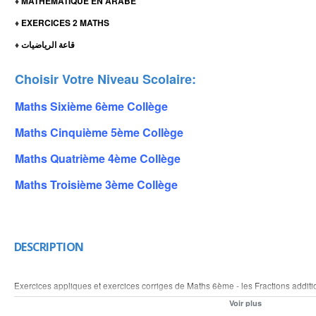
MATHEMATIQUE EN ARABE
♦
EXERCICES 2 MATHS
♦
قاعة الرياضيات
♦
Choisir Votre Niveau Scolaire:
Maths Sixième 6ème Collège
Maths Cinquième 5ème Collège
Maths Quatrième 4ème Collège
Maths Troisième 3ème Collège
DESCRIPTION
Exercices appliques et exercices corriges de Maths 6ème - les Fractions additio
Réduire au même dénominateur et Ordonner et simplifier et comparer les fract
Voir plus
Pour plus de leçons et d'exercices mathématique vous pouvez visiter nos sites