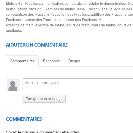
Mots-clés
:
Fractions
,
simplification
,
comparaison
,
réduire le dénominateur
,
Or
www.lemathematique.com
multiplication
,
division
,
Exercices de maths 6éme
,
Fraction
,
égalité
,
égalité des
www.lesmathematique.com
comparaison des Fractions
,
réduction des Fractions
,
addition des Fractions
,
so
www.arriyadiyat.com
Fractions
,
division des Fractions
,
ordonner des Fractions
,
Mathématique
,
math
exercice de math
,
exercice de maths
,
cours de math
,
cours de maths
,
cours de 
appliques
AJOUTER UN COMMENTAIRE
Commentaires
Facebook
Disqus
Envoyer mon message
COMMENTAIRES
Soyez le premier à commenter cette vidéo.