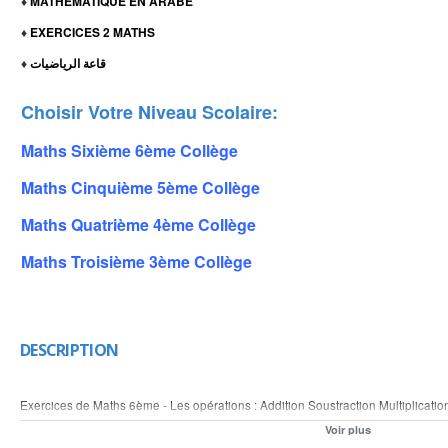
MATHEMATIQUE EN ARABE
♦
EXERCICES 2 MATHS
♦
قاعة الرياضيات
♦
Choisir Votre Niveau Scolaire:
Maths Sixième 6ème Collège
Maths Cinquième 5ème Collège
Maths Quatrième 4ème Collège
Maths Troisième 3ème Collège
DESCRIPTION
Exercices de Maths 6ème - Les opérations : Addition Soustraction Multiplicatio
Pour plus de leçons et d'exercices mathématique vous pouvez visiter nos sites
Voir plus
www.lemathematique.com