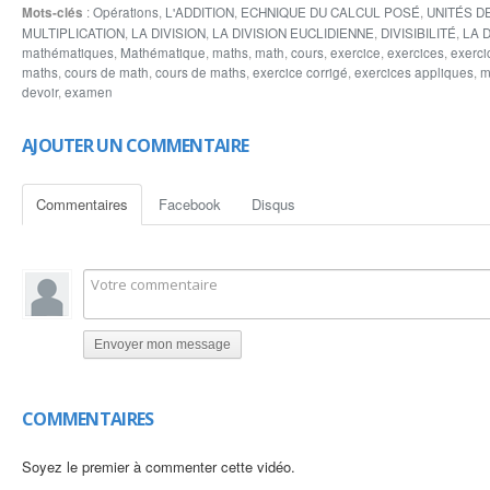
Mots-clés
:
Opérations
,
L'ADDITION
,
ECHNIQUE DU CALCUL POSÉ
,
UNITÉS D
www.lesmathematique.com
MULTIPLICATION
,
LA DIVISION
,
LA DIVISION EUCLIDIENNE
,
DIVISIBILITÉ
,
LA 
www.arriyadiyat.com
mathématiques
,
Mathématique
,
maths
,
math
,
cours
,
exercice
,
exercices
,
exerci
maths
,
cours de math
,
cours de maths
,
exercice corrigé
,
exercices appliques
,
m
devoir
,
examen
AJOUTER UN COMMENTAIRE
Commentaires
Facebook
Disqus
Envoyer mon message
COMMENTAIRES
Soyez le premier à commenter cette vidéo.