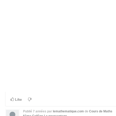
Like
Publié
7 années
par
lemathematique.com
de
Cours de Maths