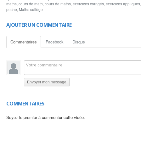
www.lesmathematique.com
maths
,
cours de math
,
cours de maths
,
exercices corrigés
,
exercices appliques
www.arriyadiyat.com
poche
,
Maths collège
AJOUTER UN COMMENTAIRE
Commentaires
Facebook
Disqus
Envoyer mon message
COMMENTAIRES
Soyez le premier à commenter cette vidéo.