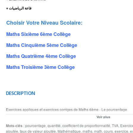
قاعة الرياضيات
♦
Choisir Votre Niveau Scolaire:
Maths Sixième 6ème Collège
Maths Cinquième 5ème Collège
Maths Quatrième 4ème Collège
Maths Troisième 3ème Collège
DESCRIPTION
Exercices appliques et exercices corriges de Maths 6ème - Le pourcentage
Calculer et compléter le tableau suivant Prix initial en €
Voir plus
Variation en pourcentage Montant de la hausse en € Montant de la baisse en € 
Mots-clés
:
pourcentage
,
quantité
,
coefficient de proportionnalité
,
TVA
,
Exercic
www.lemathematique.com
ajoutée
,
taux de valeur ajoutée
,
Mathématique
,
maths
,
math
,
cours
,
exercice
,
e